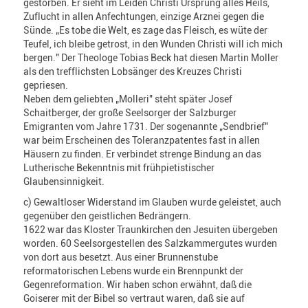
gestorben. Er sieht im Leiden Christi Ursprung alles Heils,
Zuflucht in allen Anfechtungen, einzige Arznei gegen die
Sünde. „Es tobe die Welt, es zage das Fleisch, es wüte der
Teufel, ich bleibe getrost, in den Wunden Christi will ich mich
bergen." Der Theologe Tobias Beck hat diesen Martin Moller
als den trefflichsten Lobsänger des Kreuzes Christi
gepriesen.
Neben dem geliebten „Molleri" steht später Josef
Schaitberger, der große Seelsorger der Salzburger
Emigranten vom Jahre 1731. Der sogenannte „Sendbrief"
war beim Erscheinen des Toleranzpatentes fast in allen
Häusern zu finden. Er verbindet strenge Bindung an das
Lutherische Bekenntnis mit frühpietistischer
Glaubensinnigkeit.
c) Gewaltloser Widerstand im Glauben wurde geleistet, auch
gegenüber den geistlichen Bedrängern.
1622 war das Kloster Traunkirchen den Jesuiten übergeben
worden. 60 Seelsorgestellen des Salzkammergutes wurden
von dort aus besetzt. Aus einer Brunnenstube
reformatorischen Lebens wurde ein Brennpunkt der
Gegenreformation. Wir haben schon erwähnt, daß die
Goiserer mit der Bibel so vertraut waren, daß sie auf