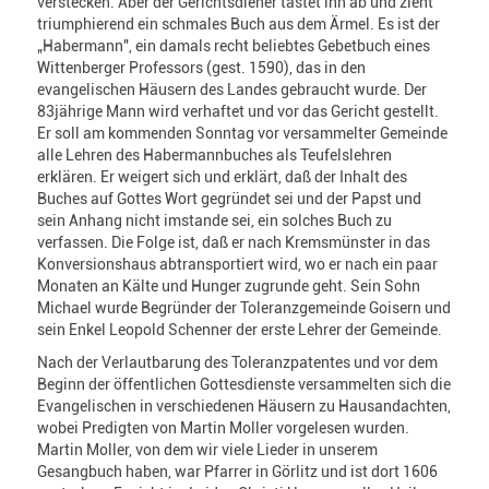
verstecken. Aber der Gerichtsdiener tastet ihn ab und zieht
triumphierend ein schmales Buch aus dem Ärmel. Es ist der
„Habermann", ein damals recht beliebtes Gebetbuch eines
Wittenberger Professors (gest. 1590), das in den
evangelischen Häusern des Landes gebraucht wurde. Der
83jährige Mann wird verhaftet und vor das Gericht gestellt.
Er soll am kommenden Sonntag vor versammelter Gemeinde
alle Lehren des Habermannbuches als Teufelslehren
erklären. Er weigert sich und erklärt, daß der Inhalt des
Buches auf Gottes Wort gegründet sei und der Papst und
sein Anhang nicht imstande sei, ein solches Buch zu
verfassen. Die Folge ist, daß er nach Kremsmünster in das
Konversionshaus abtransportiert wird, wo er nach ein paar
Monaten an Kälte und Hunger zugrunde geht. Sein Sohn
Michael wurde Begründer der Toleranzgemeinde Goisern und
sein Enkel Leopold Schenner der erste Lehrer der Gemeinde.
Nach der Verlautbarung des Toleranzpatentes und vor dem
Beginn der öffentlichen Gottesdienste versammelten sich die
Evangelischen in verschiedenen Häusern zu Hausandachten,
wobei Predigten von Martin Moller vorgelesen wurden.
Martin Moller, von dem wir viele Lieder in unserem
Gesangbuch haben, war Pfarrer in Görlitz und ist dort 1606