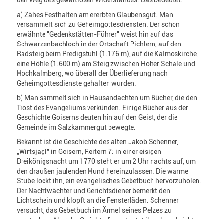
den Weg des gewaltlosen Widerstandes. Das bedeutet:
a) Zähes Festhalten am ererbten Glaubensgut. Man
versammelt sich zu Geheimgottesdiensten. Der schon
erwähnte "Gedenkstätten-Führer" weist hin auf das
Schwarzenbachloch in der Ortschaft Pichlern, auf den
Radsteig beim Predigstuhl (1.176 m), auf die KaImoskirche,
eine Höhle (1.600 m) am Steig zwischen Hoher Schale und
Hochkalmberg, wo überall der Überlieferung nach
Geheimgottesdienste gehalten wurden.
b) Man sammelt sich in Hausandachten um Bücher, die den
Trost des Evangeliums verkünden. Einige Bücher aus der
Geschichte Goiserns deuten hin auf den Geist, der die
Gemeinde im Salzkammergut bewegte.
Bekannt ist die Geschichte des alten Jakob Schenner,
„Wirtsjagl" in Goisern, Reitern 7: in einer eisigen
Dreikönigsnacht um 1770 steht er um 2 Uhr nachts auf, um
den draußen jaulenden Hund hereinzulassen. Die warme
Stube lockt ihn, ein evangelisches Gebetbuch hervorzuholen.
Der Nachtwächter und Gerichtsdiener bemerkt den
Lichtschein und klopft an die Fensterläden. Schenner
versucht, das Gebetbuch im Ärmel seines Pelzes zu