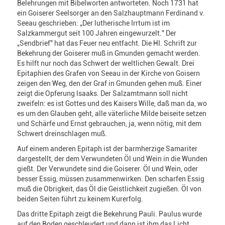
Belehrungen mit Bibelworten antworteten. Noch 1731 hat
ein Goiserer Seelsorger an den Salzhauptmann Ferdinand v.
Seeau geschrieben: „Der lutherische Irrtum ist im
Salzkammergut seit 100 Jahren eingewurzelt." Der
„Sendbrief" hat das Feuer neu entfacht. Die HI. Schrift zur
Bekehrung der Goiserer muß in Gmunden gemacht werden.
Es hilft nur noch das Schwert der weltlichen Gewalt. Drei
Epitaphien des Grafen von Seeau in der Kirche von Goisern
zeigen den Weg, den der Graf in Gmunden gehen muß. Einer
zeigt die Opferung lsaaks. Der Salzamtmann soll nicht
zweifeln: es ist Gottes und des Kaisers Wille, daß man da, wo
es um den Glauben geht, alle väterliche Milde beiseite setzen
und Schärfe und Ernst gebrauchen, ja, wenn nötig, mit dem
Schwert dreinschlagen muß.
Auf einem anderen Epitaph ist der barmherzige Samariter
dargestellt, der dem Verwundeten Öl und Wein in die Wunden
gießt. Der Verwundete sind die Goiserer. Öl und Wein, oder
besser Essig, müssen zusammenwirken. Den scharfen Essig
muß die Obrigkeit, das Öl die Geistlichkeit zugießen. Öl von
beiden Seiten führt zu keinem Kurerfolg.
Das dritte Epitaph zeigt die Bekehrung Pauli. Paulus wurde
auf den Boden geschleudert und dann ist ihm das Licht