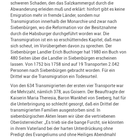
schweren Schaden, den das Salzkammergut durch die
Abwanderung erleiden muß und erklärt: hinfort gibt es keine
Emigration mehr in fremde Länder, sondem nur
Transmigration innerhalb der Monarchie und zwar nach
Siebenbürgen, wo die Reformation vor der Besitznahme
durch die Habsburger durchgeführt worden war. Die
Transmigration ist ein so erschütterndes Kapitel, daß man
sich scheut, im Vorübergehen davon zu sprechen. Der
Siebenbürger Landler Erich Buchinger hat 1980 ein Buch von
480 Seiten über die Landler in Siebenbürgen erscheinen
lassen. Von 1752 bis 1758 sind auf 19 Transporten 2.042
Personen nach Siebenbürgen gebracht worden. Für ein
Drittel war die Transmigration ein Todesurteil.
Von den 634 Transmigrierten der ersten vier Transporte war
die Mehrzahl, nämlich 378, aus Goisern. Der Beauftragte der
Kaiserin Maria Theresia, Baron Wankhel von Seeberg, hat für
die Unterbringung so schlecht gesorgt, daß ein Drittel der
transmigrierten Familien ausgestorben sind. In
siebenbürgischen Akten lesen wir über die vertriebenen
Oberösterreicher: „Es trieb sie die bange Furcht, sie könnten
in ihrem Vaterland bei der harten Unterdrückung ohne
Predigt des Evangeliums und ohne Heiliges Abendmahl