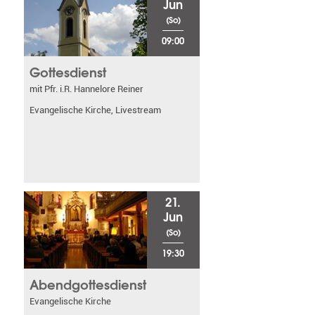
Jun
(So)
09:00
Gottesdienst
mit Pfr. i.R. Hannelore Reiner
Evangelische Kirche, Livestream
21.
Jun
(So)
19:30
Abendgottesdienst
Evangelische Kirche